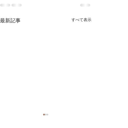
最新記事
すべて表示
ターンオーバー促進する
⭐︎頭髪クイズ⭐︎
ハーブピーリング