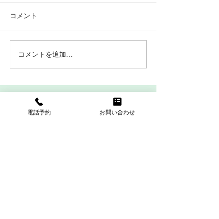
一日の中で髪が1
こんにちは♪ この季節の紫外
のはいつでしょう！
コメント
線へのお肌のダメージは気に
夜寝ているときで
なっていませんか？？ 猛暑の
る間は頭と心臓の
日々、外出時はもちろん、お
になるので頭皮へ
コメントを追加…
部屋でも紫外線が差し込んで
くなって髪の成長
きますね！ シミ、シワが突然
します なので、
表面に現れてくる季節でもあ
毛でお悩みの方は
ARTS
ります 当店のハーブピーリン
睡眠はせずに質の
グは、剥離なしで肌サイクル
心がけてくださいね
電話予約
お問い合わせ
の循環を活発にし、シミ、シ
ワ、毛...
Address：静岡県裾野市桃園162-2
〒410-1126
TEL：055-992-3556
営業時間：10時30分〜18時
定休日：毎週月曜日、第3日曜日
駐車場：2台完備(無料)