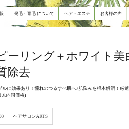
報
発毛・育毛 について
ヘア・エステ
お客様の声
ピーリング＋ホワイト美
質除去
ブルに効果あり！憧れのつるすべ肌へ♪肌悩みを根本解消！厳
週以内同価格)
00
ヘアサロンARTS