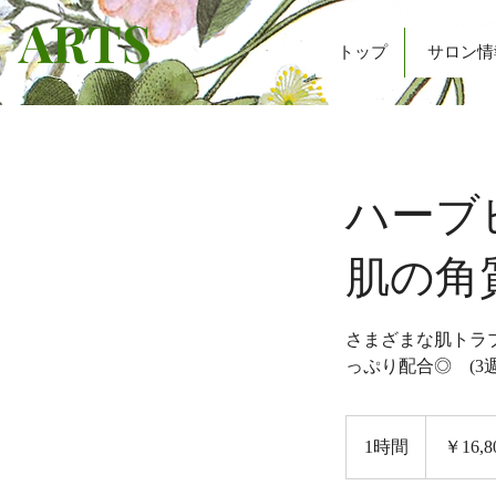
ARTS
トップ
サロン情
ハーブ
肌の角
さまざまな肌トラ
っぷり配合◎ (3
16,800
円
1時間
1
￥16,8
時