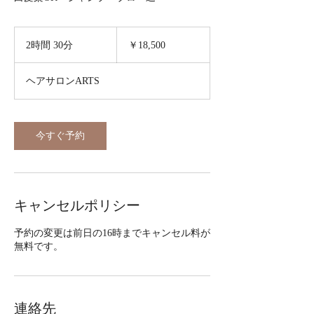
18,500
円
2時間 30分
2
￥18,500
時
間
ヘアサロンARTS
3
0
分
今すぐ予約
キャンセルポリシー
予約の変更は前日の16時までキャンセル料が
無料です。
連絡先