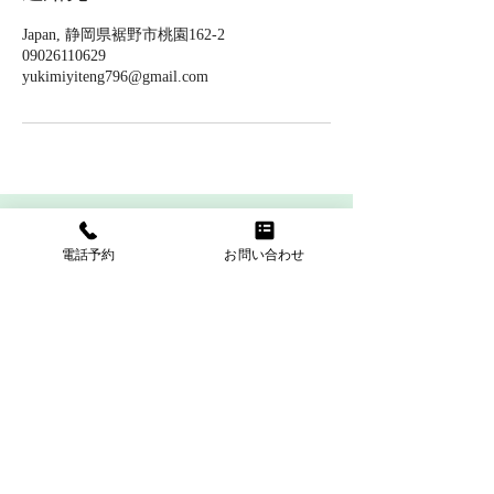
Japan, 静岡県裾野市桃園162-2
09026110629
yukimiyiteng796@gmail.com
ARTS
電話予約
お問い合わせ
Address：静岡県裾野市桃園162-2
〒410-1126
TEL：055-992-3556
営業時間：10時30分〜18時
定休日：毎週月曜日、第3日曜日
駐車場：2台完備(無料)